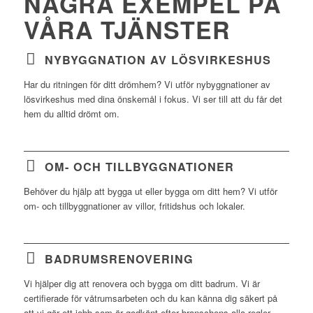
NÅGRA EXEMPEL PÅ
VÅRA TJÄNSTER
NYBYGGNATION AV LÖSVIRKESHUS
Har du ritningen för ditt drömhem? Vi utför nybyggnationer av
lösvirkeshus med dina önskemål i fokus. Vi ser till att du får det
hem du alltid drömt om.
OM- OCH TILLBYGGNATIONER
Behöver du hjälp att bygga ut eller bygga om ditt hem? Vi utför
om- och tillbyggnationer av villor, fritidshus och lokaler.
BADRUMSRENOVERING
Vi hjälper dig att renovera och bygga om ditt badrum. Vi är
certifierade för våtrumsarbeten och du kan känna dig säkert på
att vi gör ett jobb som är godkänt efter branschens alla regler.